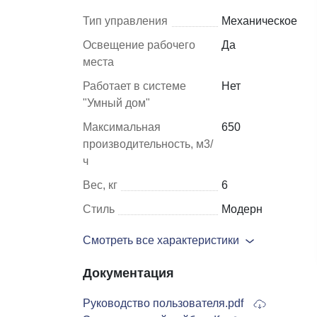
Тип управления
Механическое
Шкафы и
Мебель для
Освещение рабочего
Да
стеллажи
гостиной
места
Работает в системе
Нет
Витрины
е
"Умный дом"
Шкафы
Максимальная
650
Стеллажи
производительность, м3/
Полки
ч
ля
Вес, кг
6
Стиль
Модерн
Смотреть все характеристики
Документация
Руководство пользователя.pdf